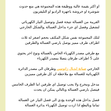
او اكثر بقيمة عالية ووظيفة هذه المجموعة هي منع حدوث
شوشرة او خروشة باجهزة الراديو او التليفزيون
القريبة من الغسالة نتيجة فصل وتوصيل التيار الكهربائي
لتشغيل وفصل اي جزء بداخل الغسالة ,والشكل الخارجي
لتلك المجموعة نفس شكل المكثف بحجم اضغر له ثلاث
اطراف طرف مميز يوصل بارضي الغسالة والطرفين
مع طرفي مصدر الكهرباء الخاص بالغسالة ونوع اخر يحتوي
على 5 اطراف طرفان يتصلا بمصدر الكهرباء
الخارجي
صيانة ايديال زانوسي
وطرفان الى مصدر الدائرة
الكهربائية للغسالة مع ملاحظة ان كل طرفين مميزين
مدخل ومخرج ولا يجب توصيل اي طرفين اما الطرف الخامس
فيتصل بارضي الغسالة وبالتالي يمكن ان يحدث
فصل بداخل هذه الوحدة يؤدي الى فصل التيار عن الغسالة
تماما وبالبطع اذا اردت توصيل الكهرباء بدائرة الغسالة